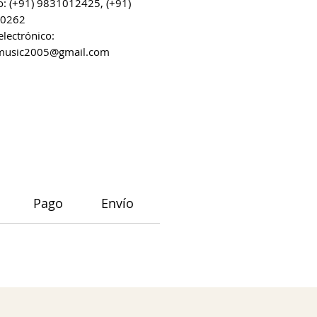
o: (+91) 9831012425, (+91)
0262
electrónico:
music2005@gmail.com
Pago
Envío