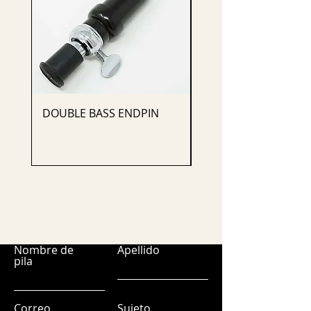
DOUBLE BASS ENDPIN
CELLO ENDPIN
Nombre de
Apellido
pila
Correo
Sujeto