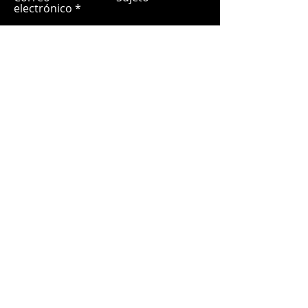
electrónico
Déjanos un mensaje...
Entregar