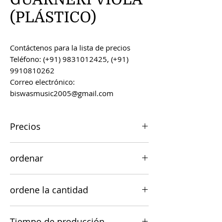
(PLÁSTICO)
Contáctenos para la lista de precios
Teléfono: (+91) 9831012425, (+91)
9910810262
Correo electrónico:
biswasmusic2005@gmail.com
Precios
Todos los precios son FOB Kolkata,
ordenar
India, a menos que se acuerde lo
contrario.
Los pedidos se pueden realizar por
ordene la cantidad
correo electrónico a
biswasmusic2005@gmail.com
El valor mínimo de pedido para la
Tiempo de producción