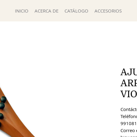
INICIO
ACERCA DE
CATÁLOGO
ACCESORIOS
AJ
AR
VI
Contácte
Teléfon
991081
Correo 