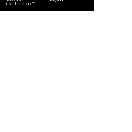
electrónico
Déjanos un mensaje...
Entregar