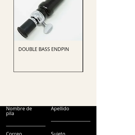
DOUBLE BASS ENDPIN
CELLO ENDPIN
Nombre de
Apellido
pila
Correo
Sujeto