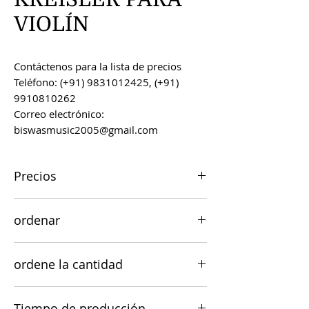
VIOLÍN
Contáctenos para la lista de precios
Teléfono: (+91) 9831012425, (+91)
9910810262
Correo electrónico:
biswasmusic2005@gmail.com
Precios
Todos los precios son FOB Kolkata,
ordenar
India, a menos que se acuerde lo
contrario.
Los pedidos se pueden realizar por
ordene la cantidad
correo electrónico a
biswasmusic2005@gmail.com
El valor mínimo de pedido para la
Tiempo de producción