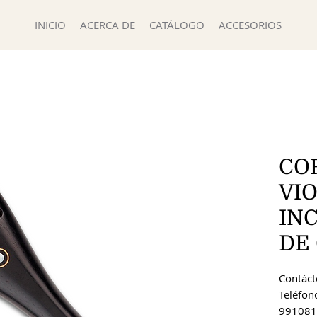
INICIO
ACERCA DE
CATÁLOGO
ACCESORIOS
CO
VI
IN
DE 
Contácte
Teléfon
991081