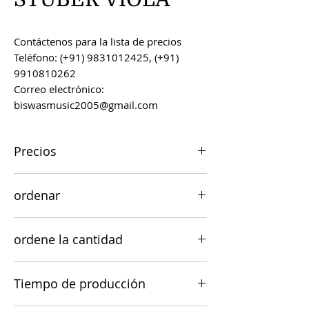
Contáctenos para la lista de precios
Teléfono: (+91) 9831012425, (+91)
9910810262
Correo electrónico:
biswasmusic2005@gmail.com
Precios
Todos los precios son FOB Kolkata,
ordenar
India, a menos que se acuerde lo
contrario.
Los pedidos se pueden realizar por
ordene la cantidad
correo electrónico a
biswasmusic2005@gmail.com
El valor mínimo de pedido para la
Tiempo de producción
viabilidad comercial es de US $ 500.