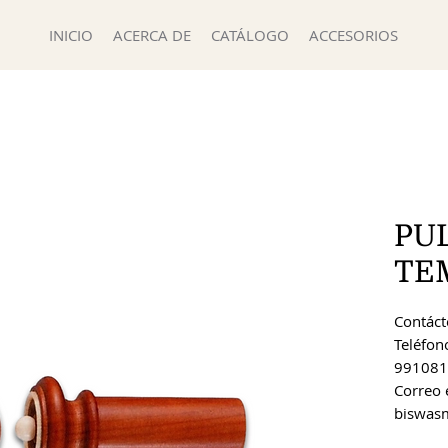
INICIO
ACERCA DE
CATÁLOGO
ACCESORIOS
PU
TE
Contácte
Teléfon
991081
Correo 
biswas