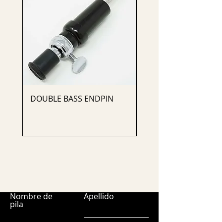
DOUBLE BASS ENDPIN
CELLO ENDPIN
Nombre de
Apellido
pila