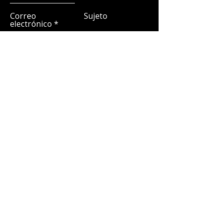
Correo
Sujeto
electrónico
Déjanos un mensaje...
Entregar