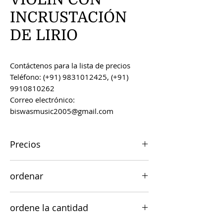
INCRUSTACIÓN
DE LIRIO
Contáctenos para la lista de precios
Teléfono: (+91) 9831012425, (+91)
9910810262
Correo electrónico:
biswasmusic2005@gmail.com
Precios
Todos los precios son FOB Kolkata,
ordenar
India, a menos que se acuerde lo
contrario.
Los pedidos se pueden realizar por
ordene la cantidad
correo electrónico a
biswasmusic2005@gmail.com