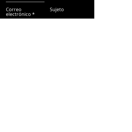
Correo
Sujeto
electrónico
Déjanos un mensaje...
Entregar