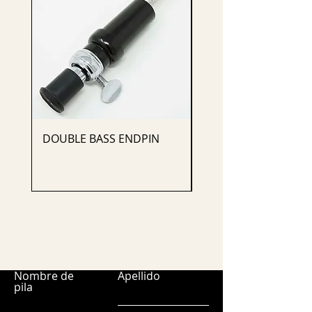
DOUBLE BASS ENDPIN
CELLO ENDPIN
Nombre de
Apellido
pila