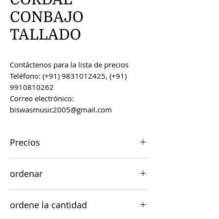
CONBAJO
TALLADO
Contáctenos para la lista de precios
Teléfono: (+91) 9831012425, (+91)
9910810262
Correo electrónico:
biswasmusic2005@gmail.com
Precios
Todos los precios son FOB Kolkata,
ordenar
India, a menos que se acuerde lo
contrario.
Los pedidos se pueden realizar por
ordene la cantidad
correo electrónico a
biswasmusic2005@gmail.com