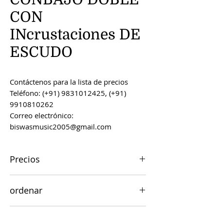
CON
INcrustaciones DE
ESCUDO
Contáctenos para la lista de precios
Teléfono: (+91) 9831012425, (+91)
9910810262
Correo electrónico:
biswasmusic2005@gmail.com
Precios
Todos los precios son FOB Kolkata,
ordenar
India, a menos que se acuerde lo
contrario.
Los pedidos se pueden realizar por