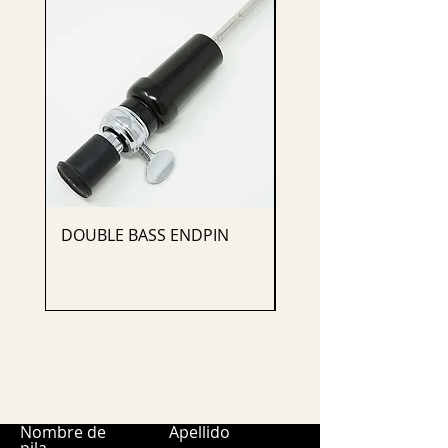
DOUBLE BASS ENDPIN
CELLO ENDPIN
Nombre de
Apellido