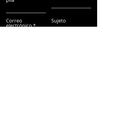
pila
Correo
Sujeto
electrónico
Déjanos un mensaje...
Entregar