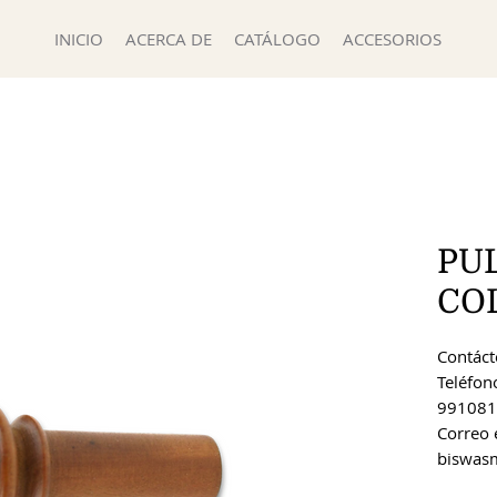
INICIO
ACERCA DE
CATÁLOGO
ACCESORIOS
PU
CO
Contácte
Teléfon
991081
Correo 
biswas