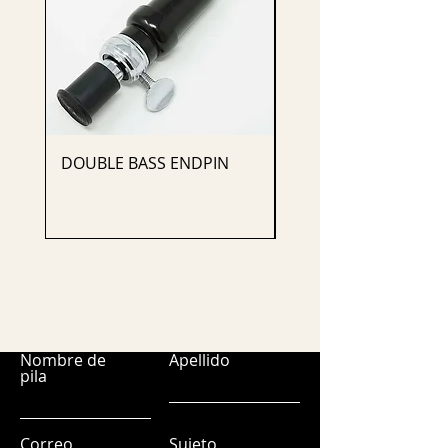
DOUBLE BASS ENDPIN
CELLO ENDPIN
Nombre de
Apellido
pila
Correo
Sujeto