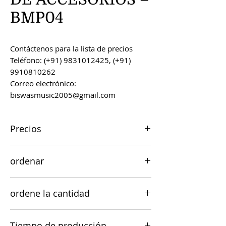
BMP04
Contáctenos para la lista de precios
Teléfono: (+91) 9831012425, (+91)
9910810262
Correo electrónico:
biswasmusic2005@gmail.com
Precios
Todos los precios son FOB Kolkata,
ordenar
India, a menos que se acuerde lo
contrario.
Los pedidos se pueden realizar por
ordene la cantidad
correo electrónico a
biswasmusic2005@gmail.com
El valor mínimo de pedido para la
Tiempo de producción