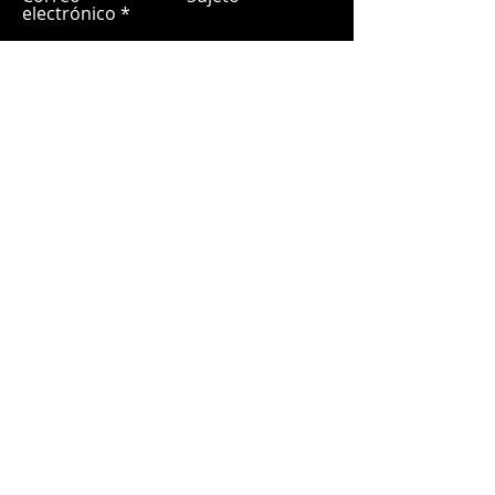
electrónico
Déjanos un mensaje...
Entregar