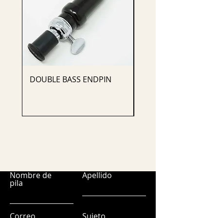
DOUBLE BASS ENDPIN
CELLO ENDPIN
Nombre de
Apellido
pila
Correo
Sujeto