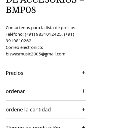
BMP08
Contáctenos para la lista de precios
Teléfono: (+91) 9831012425, (+91)
9910810262
Correo electrónico:
biswasmusic2005@gmail.com
Precios
Todos los precios son FOB Kolkata,
ordenar
India, a menos que se acuerde lo
contrario.
Los pedidos se pueden realizar por
ordene la cantidad
correo electrónico a
biswasmusic2005@gmail.com
El valor mínimo de pedido para la
Tiempo de producción