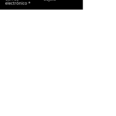
electrónico
Déjanos un mensaje...
Entregar