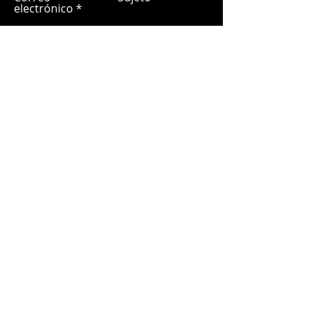
electrónico
Déjanos un mensaje...
Entregar