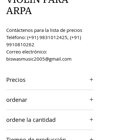
ARPA
Contáctenos para la lista de precios
Teléfono: (+91) 9831012425, (+91)
9910810262
Correo electrónico:
biswasmusic2005@gmail.com
Precios
Todos los precios son FOB Kolkata,
ordenar
India, a menos que se acuerde lo
contrario.
Los pedidos se pueden realizar por
ordene la cantidad
correo electrónico a
biswasmusic2005@gmail.com
El valor mínimo de pedido para la
Tiempo de producción