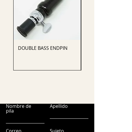
DOUBLE BASS ENDPIN
CELLO ENDPIN
Nombre de
Apellido
pila
Correo
Sujeto