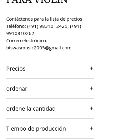
Contáctenos para la lista de precios
Teléfono: (+91) 9831012425, (+91)
9910810262
Correo electrónico:
biswasmusic2005@gmail.com
Precios
Todos los precios son FOB Kolkata,
ordenar
India, a menos que se acuerde lo
contrario.
Los pedidos se pueden realizar por
ordene la cantidad
correo electrónico a
biswasmusic2005@gmail.com
El valor mínimo de pedido para la
Tiempo de producción
viabilidad comercial es de US $ 500.