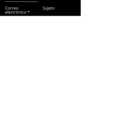
Correo
Sujeto
electrónico
Déjanos un mensaje...
Entregar