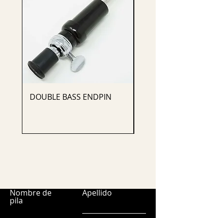
DOUBLE BASS ENDPIN
CELLO ENDPIN
Nombre de
Apellido
pila