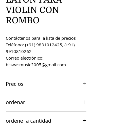
VIOLIN CON
ROMBO
Contáctenos para la lista de precios
Teléfono: (+91) 9831012425, (+91)
9910810262
Correo electrónico:
biswasmusic2005@gmail.com
Precios
Todos los precios son FOB Kolkata,
ordenar
India, a menos que se acuerde lo
contrario.
Los pedidos se pueden realizar por
ordene la cantidad
correo electrónico a
biswasmusic2005@gmail.com