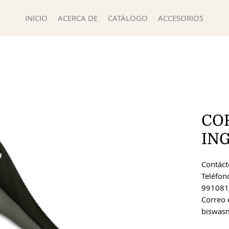
INICIO
ACERCA DE
CATÁLOGO
ACCESORIOS
CO
IN
Contácte
Teléfon
991081
Correo 
biswas