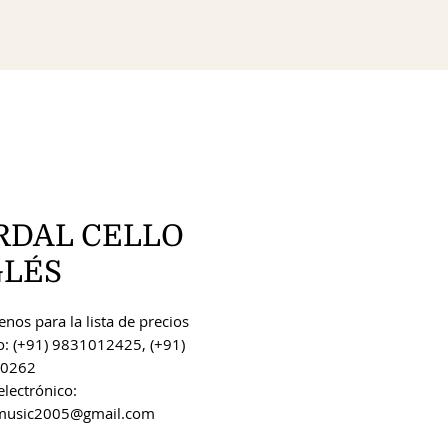
RDAL CELLO
GLÉS
nos para la lista de precios
o: (+91) 9831012425, (+91)
0262
electrónico:
music2005@gmail.com