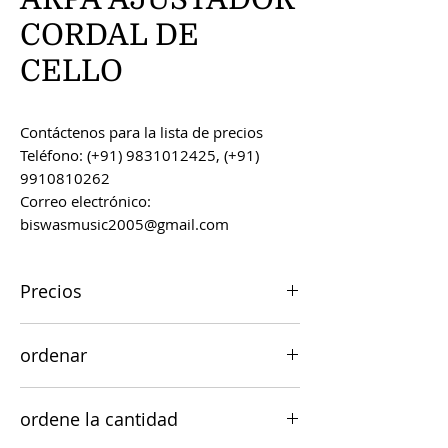
CORDAL DE
CELLO
Contáctenos para la lista de precios
Teléfono: (+91) 9831012425, (+91)
9910810262
Correo electrónico:
biswasmusic2005@gmail.com
Precios
Todos los precios son FOB Kolkata,
ordenar
India, a menos que se acuerde lo
contrario.
Los pedidos se pueden realizar por
ordene la cantidad
correo electrónico a
biswasmusic2005@gmail.com