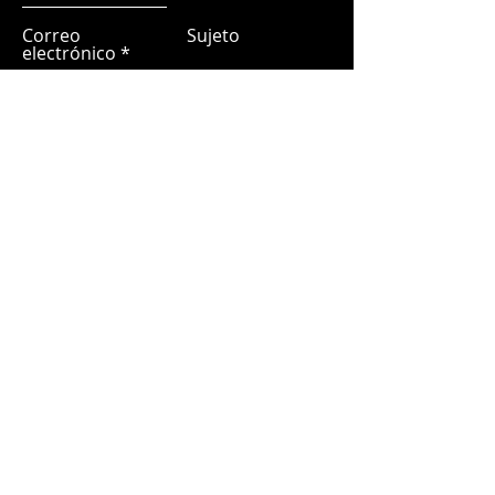
Correo
Sujeto
electrónico
Déjanos un mensaje...
Entregar