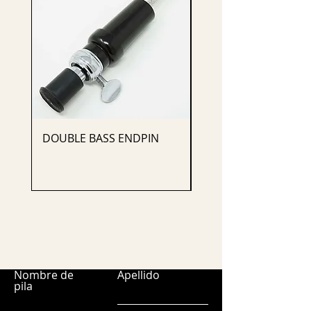
DOUBLE BASS ENDPIN
CELLO ENDPIN
Nombre de
Apellido
pila