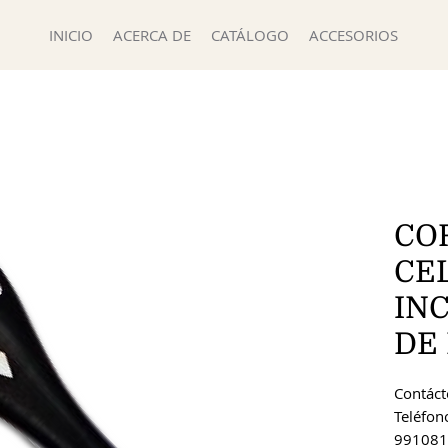
INICIO
ACERCA DE
CATÁLOGO
ACCESORIOS
CO
CE
IN
DE
Contácte
Teléfon
991081