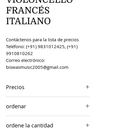
FRANCÉS
ITALIANO
Contáctenos para la lista de precios
Teléfono: (+91) 9831012425, (+91)
9910810262
Correo electrónico:
biswasmusic2005@gmail.com
Precios
Todos los precios son FOB Kolkata,
ordenar
India, a menos que se acuerde lo
contrario.
Los pedidos se pueden realizar por
ordene la cantidad
correo electrónico a
biswasmusic2005@gmail.com