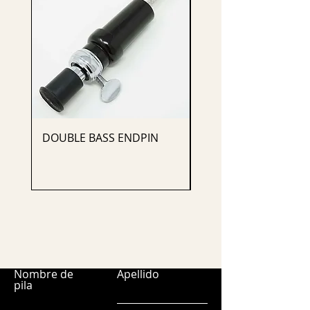
DOUBLE BASS ENDPIN
CELLO ENDPIN
Nombre de
Apellido
pila