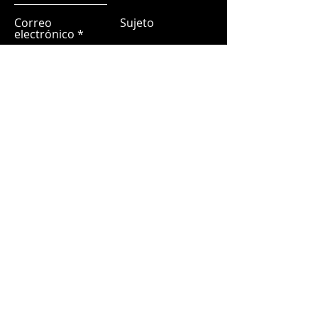
Correo
Sujeto
electrónico
Déjanos un mensaje...
Entregar