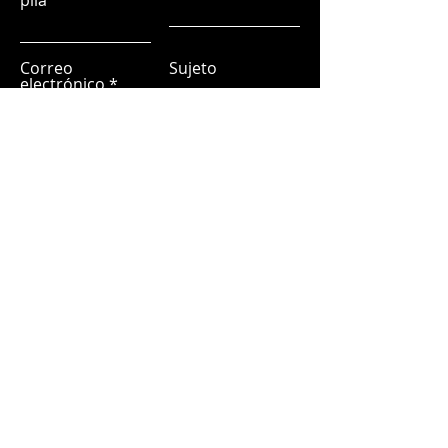
pila
Correo
Sujeto
electrónico
Déjanos un mensaje...
Entregar