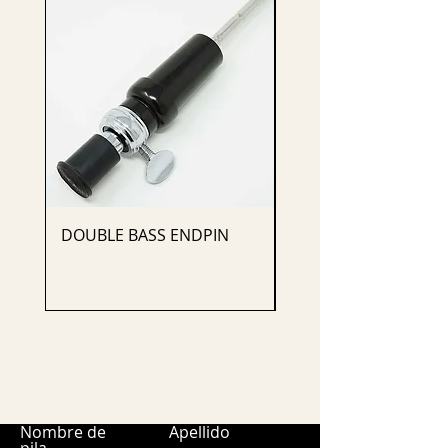
DOUBLE BASS ENDPIN
CELLO ENDPIN
Nombre de
Apellido