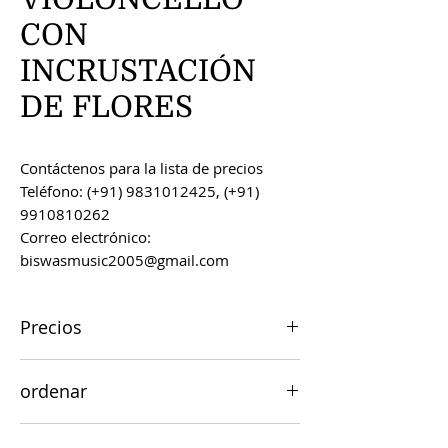
CON
INCRUSTACIÓN
DE FLORES
Contáctenos para la lista de precios
Teléfono: (+91) 9831012425, (+91)
9910810262
Correo electrónico:
biswasmusic2005@gmail.com
Precios
Todos los precios son FOB Kolkata,
ordenar
India, a menos que se acuerde lo
contrario.
Los pedidos se pueden realizar por